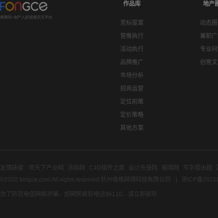
作品库
地产
竞标提案
动态圈
营推执行
兼职广
活动执行
专业问
品牌推广
创意文
市场分析
招商运营
定位前策
定价策略
其他方案
友情链接:
房天下产业网
活动网
C4D插件之家
设计先锋网
猫啃网
写字楼出租
©2020 fongce.com.All rights reserved 杭州烽格网络科技有限公司
浙ICP备2021
为了防范电信网络诈骗，如网民接到电话96110，请立即接听