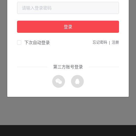
当前页面不存在...
请检查您输入的网址是否正确，或点击下面的按钮返回首页。
登录
1s 返回首页
下次自动登录
忘记密码
|
注册
第三方账号登录