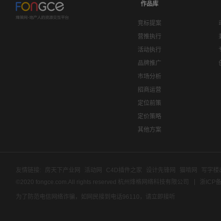
作品库
竞标提案
营推执行
活动执行
品牌推广
市场分析
招商运营
定位前策
定价策略
其他方案
友情链接:
房天下产业网
活动网
C4D插件之家
设计先锋网
猫啃网
写字楼
©2020 fongce.com.All rights reserved 杭州烽格网络科技有限公司
浙ICP备
为了防范电信网络诈骗，如网民接到电话96110，请立即接听