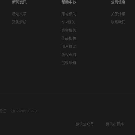
新闻资讯
帮助中心
公司信息
精选文章
账号相关
关于烽策
案例解析
VIP相关
联系我们
资金相关
作品相关
用户协议
版权声明
提现须知
： 浙B2-20210290
微信公众号
微信小程序