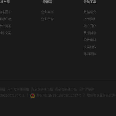
地产圈
资源荟
导航工具
动态圈子
企业案例
数据研究
兼职广场
企业资源
ppt模板
专业问答
地产门户
创意文案
灵感创意
设计素材
文案创作
休闲媒体
出租
苏州写字楼出租
南京写字楼出租
南京写字楼出租
设计师字库
2021007135号-2
浙公网安备 33010802011627号
增值电信业务经营许可证