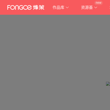
new
作品库
资源荟