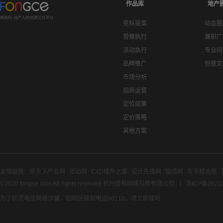
作品库
地产
竞标提案
动态圈
营推执行
兼职广
活动执行
专业问
品牌推广
创意文
市场分析
招商运营
定位前策
定价策略
其他方案
友情链接:
房天下产业网
活动网
C4D插件之家
设计先锋网
猫啃网
写字楼出租
©2020 fongce.com.All rights reserved 杭州烽格网络科技有限公司
浙ICP备2021
为了防范电信网络诈骗，如网民接到电话96110，请立即接听