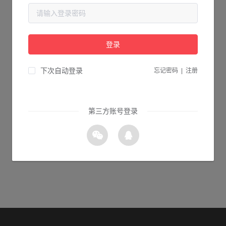
当前页面不存在...
请检查您输入的网址是否正确，或点击下面的按钮返回首页。
登录
1s 返回首页
下次自动登录
忘记密码
|
注册
第三方账号登录