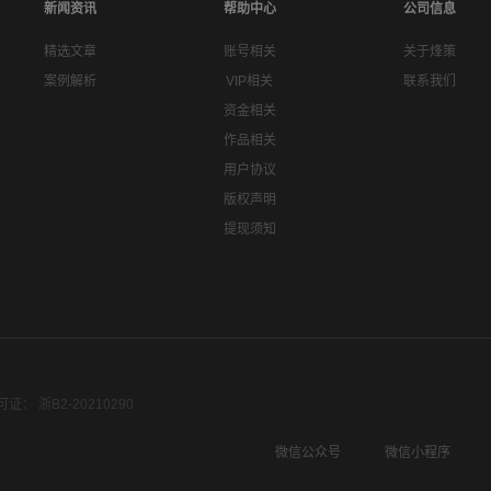
新闻资讯
帮助中心
公司信息
精选文章
账号相关
关于烽策
案例解析
VIP相关
联系我们
资金相关
作品相关
用户协议
版权声明
提现须知
： 浙B2-20210290
微信公众号
微信小程序