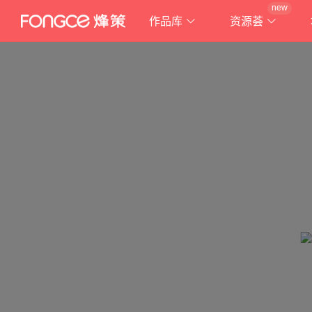
new
作品库
资源荟