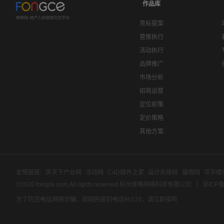
作品库
竞标提案
营推执行
活动执行
品牌推广
市场分析
招商运营
定位前策
定价策略
其他方案
友情链接:
房天下产业网
活动网
C4D插件之家
设计先锋网
猫啃网
写字楼
©2020 fongce.com.All rights reserved 杭州烽格网络科技有限公司
浙ICP备
为了防范电信网络诈骗，如网民接到电话96110，请立即接听