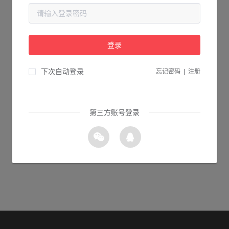
当前页面不存在...
请检查您输入的网址是否正确，或点击下面的按钮返回首页。
登录
0s 返回首页
下次自动登录
忘记密码
|
注册
第三方账号登录