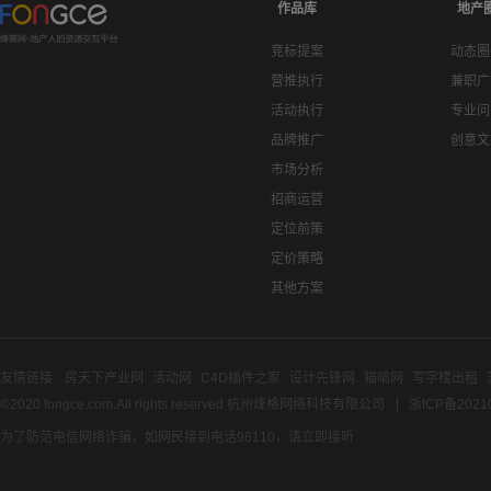
作品库
地产
竞标提案
动态圈
营推执行
兼职广
活动执行
专业问
品牌推广
创意文
市场分析
招商运营
定位前策
定价策略
其他方案
友情链接:
房天下产业网
活动网
C4D插件之家
设计先锋网
猫啃网
写字楼出租
©2020 fongce.com.All rights reserved 杭州烽格网络科技有限公司
浙ICP备2021
为了防范电信网络诈骗，如网民接到电话96110，请立即接听