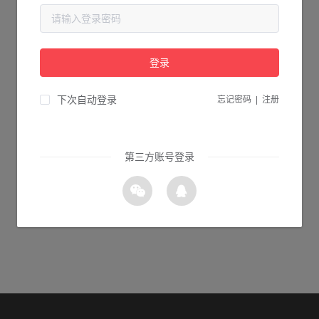
当前页面不存在...
请检查您输入的网址是否正确，或点击下面的按钮返回首页。
登录
0s 返回首页
下次自动登录
忘记密码
|
注册
第三方账号登录