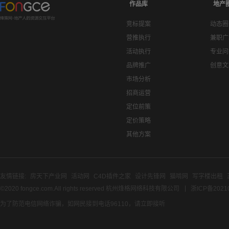
作品库
地产
竞标提案
动态圈
营推执行
兼职广
活动执行
专业问
品牌推广
创意文
市场分析
招商运营
定位前策
定价策略
其他方案
友情链接:
房天下产业网
活动网
C4D插件之家
设计先锋网
猫啃网
写字楼出租
©2020 fongce.com.All rights reserved 杭州烽格网络科技有限公司
浙ICP备2021
为了防范电信网络诈骗，如网民接到电话96110，请立即接听