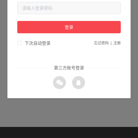
当前页面不存在...
请检查您输入的网址是否正确，或点击下面的按钮返回首页。
登录
2s 返回首页
下次自动登录
忘记密码
|
注册
第三方账号登录