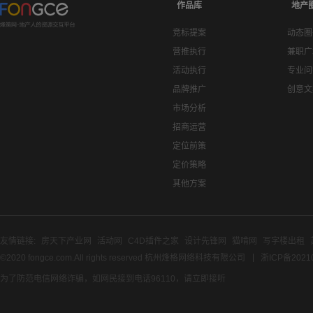
作品库
地产
竞标提案
动态圈
营推执行
兼职广
活动执行
专业问
品牌推广
创意文
市场分析
招商运营
定位前策
定价策略
其他方案
友情链接:
房天下产业网
活动网
C4D插件之家
设计先锋网
猫啃网
写字楼出租
©2020 fongce.com.All rights reserved 杭州烽格网络科技有限公司
浙ICP备2021
为了防范电信网络诈骗，如网民接到电话96110，请立即接听