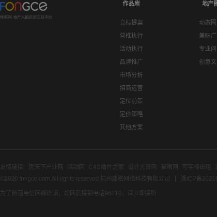
作品库
地产
竞标提案
动态圈
营推执行
兼职广
活动执行
专业问
品牌推广
创意文
市场分析
招商运营
定位前策
定价策略
其他方案
友情链接:
房天下产业网
活动网
C4D插件之家
设计先锋网
猫啃网
写字楼出租
©2020 fongce.com.All rights reserved 杭州烽格网络科技有限公司
浙ICP备2021
为了防范电信网络诈骗，如网民接到电话96110，请立即接听