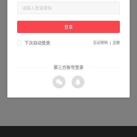
当前页面不存在...
请检查您输入的网址是否正确，或点击下面的按钮返回首页。
登录
2s 返回首页
下次自动登录
忘记密码
|
注册
第三方账号登录