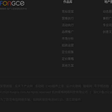
作品库
地产
竞标提案
动态圈
营推执行
兼职广
活动执行
专业问
品牌推广
创意文
市场分析
招商运营
定位前策
定价策略
其他方案
友情链接:
房天下产业网
活动网
C4D插件之家
设计先锋网
猫啃网
写字楼出租
©2020 fongce.com.All rights reserved 杭州烽格网络科技有限公司
浙ICP备2021
为了防范电信网络诈骗，如网民接到电话96110，请立即接听