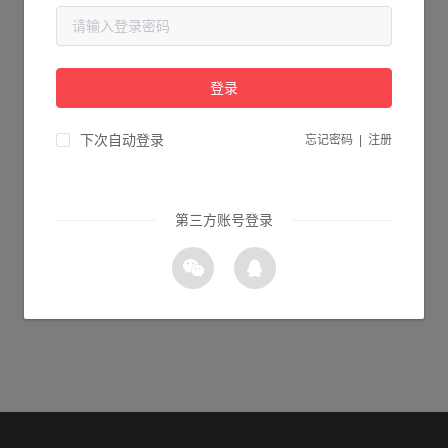
当前页面不存在...
请检查您输入的网址是否正确，或点击下面的按钮返回首页。
登录
1s 返回首页
下次自动登录
忘记密码
|
注册
第三方账号登录