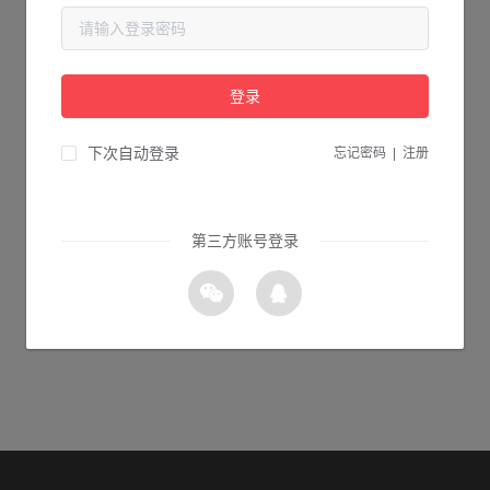
当前页面不存在...
请检查您输入的网址是否正确，或点击下面的按钮返回首页。
登录
1s 返回首页
下次自动登录
忘记密码
|
注册
第三方账号登录