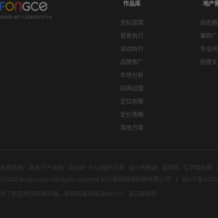
作品库
地产
竞标提案
动态圈
营推执行
兼职广
活动执行
专业问
品牌推广
创意文
市场分析
招商运营
定位前策
定价策略
其他方案
友情链接:
房天下产业网
活动网
C4D插件之家
设计先锋网
猫啃网
写字楼出租
©2020 fongce.com.All rights reserved 杭州烽格网络科技有限公司
浙ICP备2021
为了防范电信网络诈骗，如网民接到电话96110，请立即接听