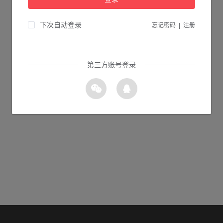
当前页面不存在...
请检查您输入的网址是否正确，或点击下面的按钮返回首页。
下次自动登录
忘记密码
|
注册
10s 返回首页
第三方账号登录