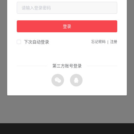
当前页面不存在...
请检查您输入的网址是否正确，或点击下面的按钮返回首页。
登录
2s 返回首页
下次自动登录
忘记密码
|
注册
第三方账号登录