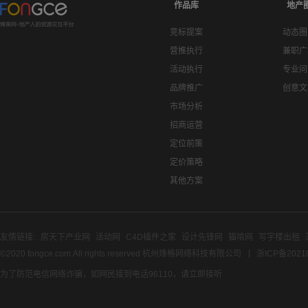
作品库
地产
竞标提案
动态圈
营推执行
兼职广
活动执行
专业问
品牌推广
创意文
市场分析
招商运营
定位前策
定价策略
其他方案
友情链接:
房天下产业网
活动网
C4D插件之家
设计先锋网
猫啃网
写字楼出租
©2020 fongce.com.All rights reserved 杭州烽格网络科技有限公司
浙ICP备2021
为了防范电信网络诈骗，如网民接到电话96110，请立即接听