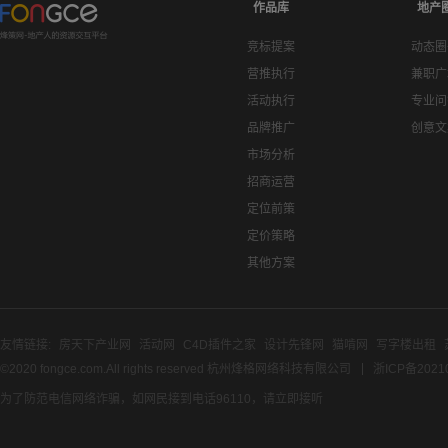
作品库
地产
竞标提案
动态圈
营推执行
兼职广
活动执行
专业问
品牌推广
创意文
市场分析
招商运营
定位前策
定价策略
其他方案
友情链接:
房天下产业网
活动网
C4D插件之家
设计先锋网
猫啃网
写字楼出租
©2020 fongce.com.All rights reserved 杭州烽格网络科技有限公司
浙ICP备2021
为了防范电信网络诈骗，如网民接到电话96110，请立即接听