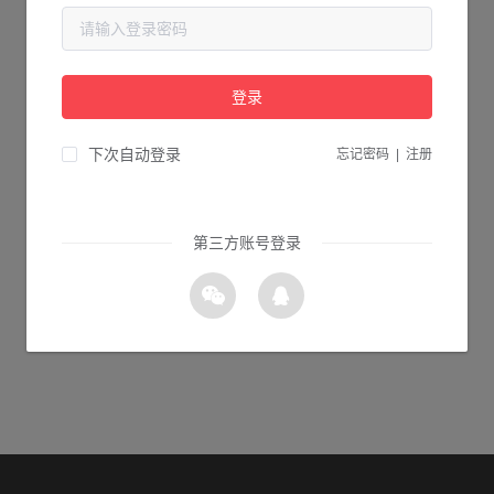
当前页面不存在...
请检查您输入的网址是否正确，或点击下面的按钮返回首页。
登录
1s 返回首页
下次自动登录
忘记密码
|
注册
第三方账号登录