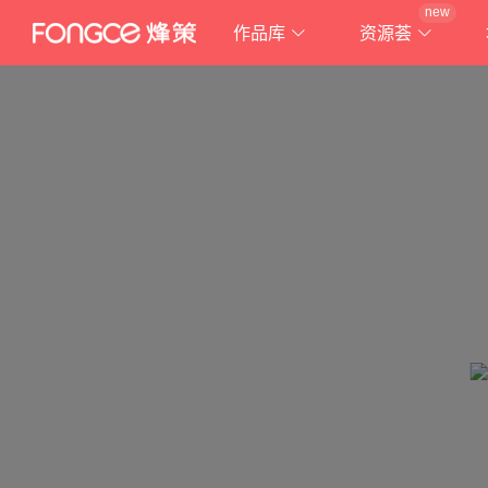
new
作品库
资源荟