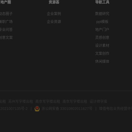
地产圈
资源荟
导航工具
动态圈子
企业案例
数据研究
兼职广场
企业资源
ppt模板
专业问答
地产门户
创意文案
灵感创意
设计素材
文案创作
休闲媒体
出租
苏州写字楼出租
南京写字楼出租
南京写字楼出租
设计师字库
2021007135号-2
浙公网安备 33010802011627号
增值电信业务经营许可证