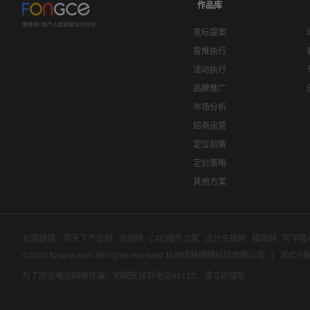
作品库
竞标提案
营推执行
活动执行
品牌推广
市场分析
招商运营
定位前策
定价策略
其他方案
友情链接:
房天下产业网
活动网
C4D插件之家
设计先锋网
猫啃网
写字楼
©2020 fongce.com.All rights reserved 杭州烽格网络科技有限公司
浙ICP备
为了防范电信网络诈骗，如网民接到电话96110，请立即接听