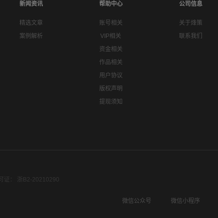
新闻资讯
帮助中心
公司信息
精选文章
账号相关
关于烽策
案例解析
VIP相关
联系我们
资金相关
作品相关
用户协议
版权声明
提现须知
： 浙B2-20210290
微信公众号
微信小程序