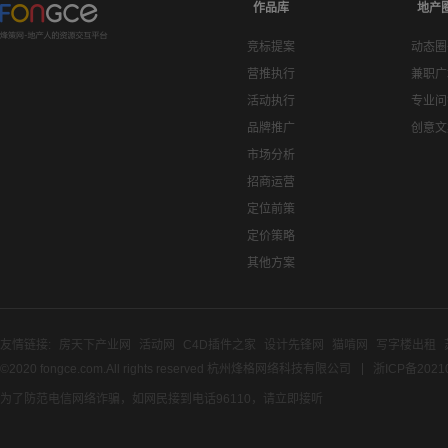
作品库
地产
竞标提案
动态圈
营推执行
兼职广
活动执行
专业问
品牌推广
创意文
市场分析
招商运营
定位前策
定价策略
其他方案
友情链接:
房天下产业网
活动网
C4D插件之家
设计先锋网
猫啃网
写字楼出租
©2020 fongce.com.All rights reserved 杭州烽格网络科技有限公司
浙ICP备2021
为了防范电信网络诈骗，如网民接到电话96110，请立即接听