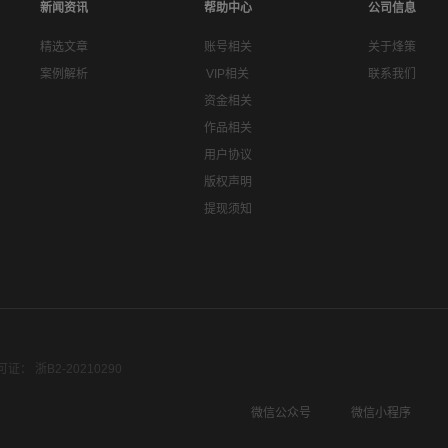
新闻资讯
帮助中心
公司信息
精选文章
账号相关
关于烽策
案例解析
VIP相关
联系我们
资金相关
作品相关
用户协议
版权声明
提现须知
： 浙B2-20210290
微信公众号
微信小程序