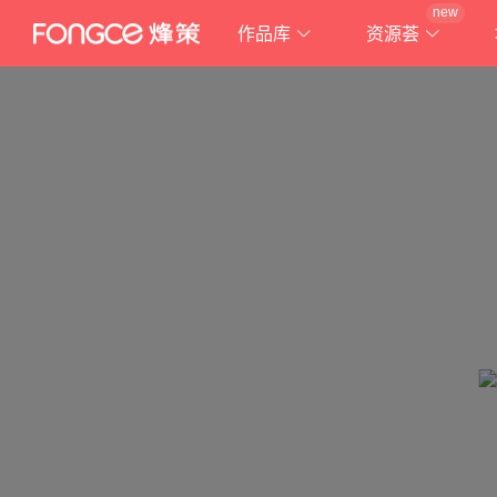
new
作品库
资源荟