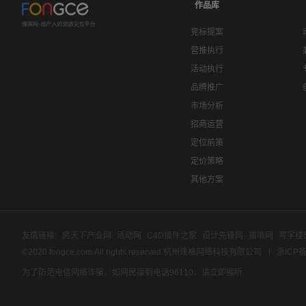
作品库
竞标提案
营推执行
活动执行
品牌推广
市场分析
招商运营
定位前策
定价策略
其他方案
友情链接:
房天下产业网
活动网
C4D插件之家
设计先锋网
猫啃网
写字楼
©2020 fongce.com.All rights reserved 杭州烽格网络科技有限公司
浙ICP备
为了防范电信网络诈骗，如网民接到电话96110，请立即接听