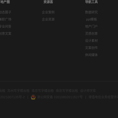
地产圈
资源荟
导航工具
动态圈子
企业案例
数据研究
兼职广场
企业资源
ppt模板
专业问答
地产门户
创意文案
灵感创意
设计素材
文案创作
休闲媒体
出租
苏州写字楼出租
南京写字楼出租
南京写字楼出租
设计师字库
2021007135号-2
浙公网安备 33010802011627号
增值电信业务经营许可证