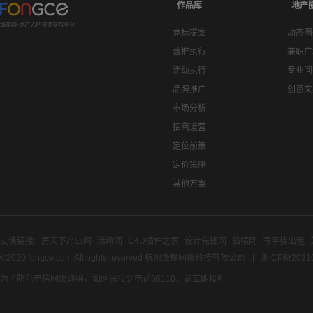
作品库
地产
竞标提案
动态圈
营推执行
兼职广
活动执行
专业问
品牌推广
创意文
市场分析
招商运营
定位前策
定价策略
其他方案
友情链接:
房天下产业网
活动网
C4D插件之家
设计先锋网
猫啃网
写字楼出租
©2020 fongce.com.All rights reserved 杭州烽格网络科技有限公司
浙ICP备2021
为了防范电信网络诈骗，如网民接到电话96110，请立即接听