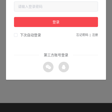
当前页面不存在...
请检查您输入的网址是否正确，或点击下面的按钮返回首页。
登录
1s 返回首页
下次自动登录
忘记密码
|
注册
第三方账号登录