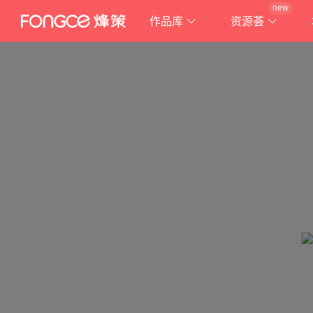
new
作品库
资源荟