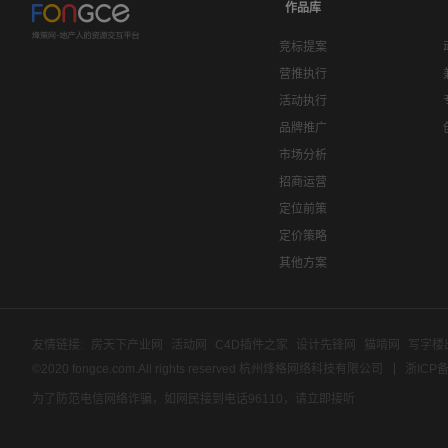
作品库
竞标提案
营推执行
活动执行
品牌推广
市场分析
招商运营
定位前策
定价策略
其他方案
友情链接:
房天下产业网
活动网
C4D插件之家
设计先锋网
猫啃网
写字楼
©2020 fongce.com.All rights reserved 杭州烽格网络科技有限公司
浙ICP备
为了防范电信网络诈骗，如网民接到电话96110，请立即接听