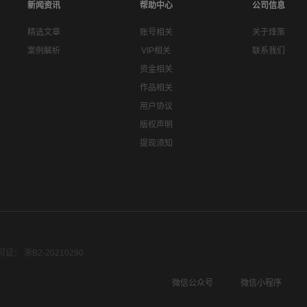
新闻资讯
帮助中心
公司信息
精选文章
账号相关
关于烽策
案例解析
VIP相关
联系我们
资金相关
作品相关
用户协议
版权声明
提现须知
： 浙B2-20210290
微信公众号
微信小程序