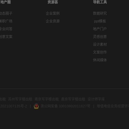
地产圈
资源荟
导航工具
动态圈子
企业案例
数据研究
兼职广场
企业资源
ppt模板
专业问答
地产门户
创意文案
灵感创意
设计素材
文案创作
休闲媒体
出租
苏州写字楼出租
南京写字楼出租
南京写字楼出租
设计师字库
2021007135号-2
浙公网安备 33010802011627号
增值电信业务经营许可证