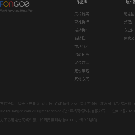
作品库
地产
竞标提案
动态圈
营推执行
兼职广
活动执行
专业问
品牌推广
创意文
市场分析
招商运营
定位前策
定价策略
其他方案
友情链接:
房天下产业网
活动网
C4D插件之家
设计先锋网
猫啃网
写字楼出租
©2020 fongce.com.All rights reserved 杭州烽格网络科技有限公司
浙ICP备2021
为了防范电信网络诈骗，如网民接到电话96110，请立即接听