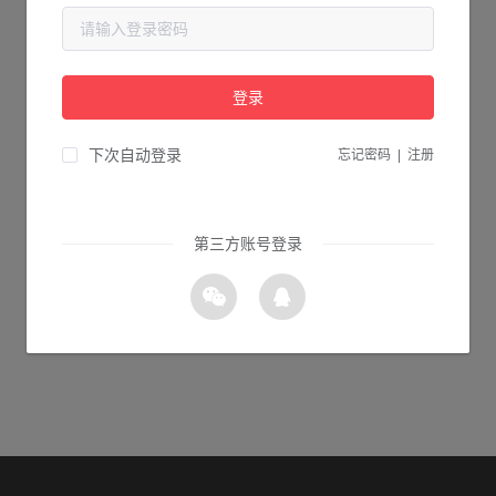
当前页面不存在...
请检查您输入的网址是否正确，或点击下面的按钮返回首页。
登录
2s 返回首页
下次自动登录
忘记密码
|
注册
第三方账号登录