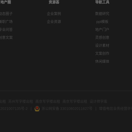
地产圈
资源荟
导航工具
动态圈子
企业案例
数据研究
兼职广场
企业资源
ppt模板
专业问答
地产门户
创意文案
灵感创意
设计素材
文案创作
休闲媒体
出租
苏州写字楼出租
南京写字楼出租
南京写字楼出租
设计师字库
2021007135号-2
浙公网安备 33010802011627号
增值电信业务经营许可证