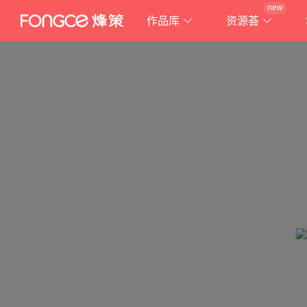
new
作品库
资源荟