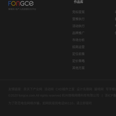
作品库
竞标提案
营推执行
活动执行
品牌推广
市场分析
招商运营
定位前策
定价策略
其他方案
友情链接:
房天下产业网
活动网
C4D插件之家
设计先锋网
猫啃网
写字楼
©2020 fongce.com.All rights reserved 杭州烽格网络科技有限公司
浙ICP备
为了防范电信网络诈骗，如网民接到电话96110，请立即接听