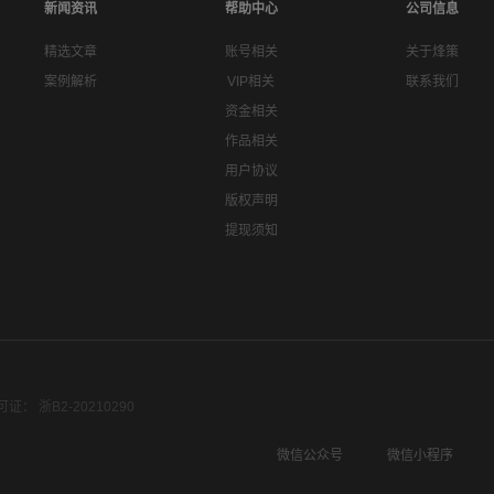
新闻资讯
帮助中心
公司信息
精选文章
账号相关
关于烽策
案例解析
VIP相关
联系我们
资金相关
作品相关
用户协议
版权声明
提现须知
： 浙B2-20210290
微信公众号
微信小程序