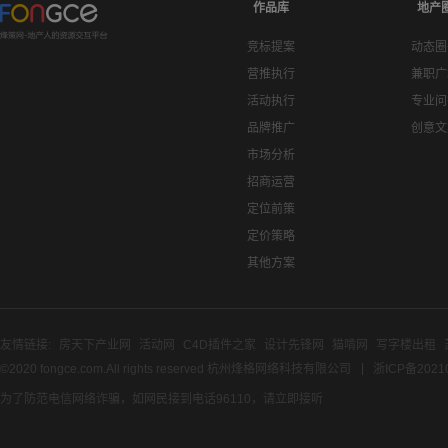
作品库
地产
竞标提案
动态圈
营推执行
兼职广
活动执行
专业问
品牌推广
创意文
市场分析
招商运营
定位前策
定价策略
其他方案
友情链接:
房天下产业网
活动网
C4D插件之家
设计先锋网
猫啃网
写字楼出租
©2020 fongce.com.All rights reserved 杭州烽格网络科技有限公司
浙ICP备2021
为了防范电信网络诈骗，如网民接到电话96110，请立即接听