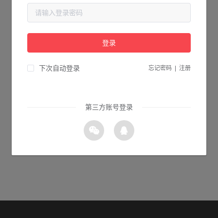
当前页面不存在...
请检查您输入的网址是否正确，或点击下面的按钮返回首页。
登录
1s 返回首页
下次自动登录
忘记密码
|
注册
第三方账号登录