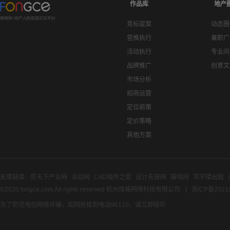
作品库
地产
竞标提案
动态圈
营推执行
兼职广
活动执行
专业问
品牌推广
创意文
市场分析
招商运营
定位前策
定价策略
其他方案
友情链接:
房天下产业网
活动网
C4D插件之家
设计先锋网
猫啃网
写字楼出租
©2020 fongce.com.All rights reserved 杭州烽格网络科技有限公司
浙ICP备2021
为了防范电信网络诈骗，如网民接到电话96110，请立即接听