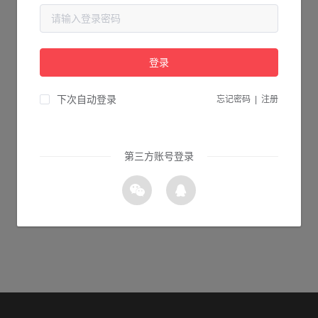
当前页面不存在...
请检查您输入的网址是否正确，或点击下面的按钮返回首页。
登录
1s 返回首页
下次自动登录
忘记密码
|
注册
第三方账号登录