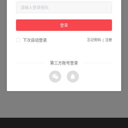
当前页面不存在...
请检查您输入的网址是否正确，或点击下面的按钮返回首页。
登录
1s 返回首页
下次自动登录
忘记密码
|
注册
第三方账号登录