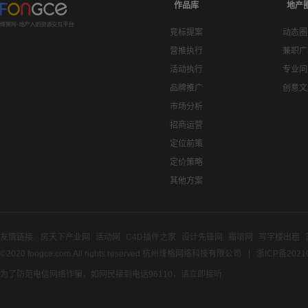
作品库
地产
竞标提案
动态圈
营推执行
兼职广
活动执行
专业问
品牌推广
创意文
市场分析
招商运营
定位前策
定价策略
其他方案
友情链接:
房天下产业网
活动网
C4D插件之家
设计先锋网
猫啃网
写字楼出租
©2020 fongce.com.All rights reserved 杭州烽格网络科技有限公司
浙ICP备2021
为了防范电信网络诈骗，如网民接到电话96110，请立即接听