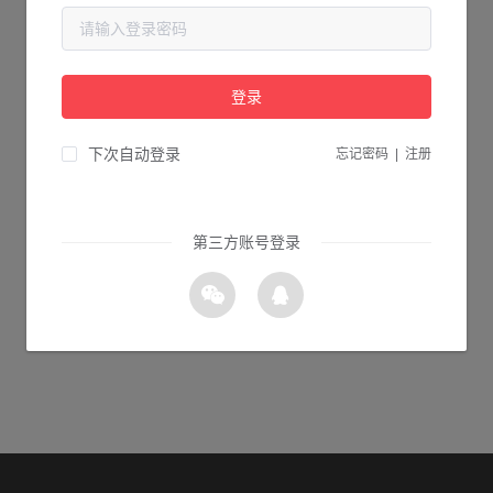
当前页面不存在...
请检查您输入的网址是否正确，或点击下面的按钮返回首页。
登录
1s 返回首页
下次自动登录
忘记密码
|
注册
第三方账号登录