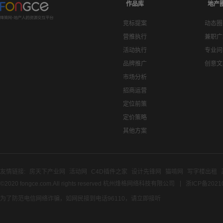
作品库
地产
竞标提案
动态圈
营推执行
兼职广
活动执行
专业问
品牌推广
创意文
市场分析
招商运营
定位前策
定价策略
其他方案
友情链接:
房天下产业网
活动网
C4D插件之家
设计先锋网
猫啃网
写字楼出租
©2020 fongce.com.All rights reserved 杭州烽格网络科技有限公司
浙ICP备2021
为了防范电信网络诈骗，如网民接到电话96110，请立即接听