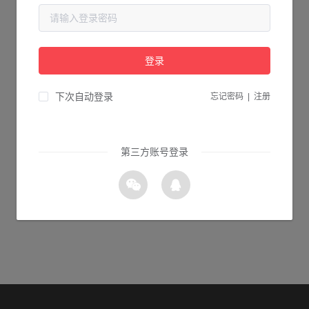
当前页面不存在...
请检查您输入的网址是否正确，或点击下面的按钮返回首页。
登录
1s 返回首页
下次自动登录
忘记密码
|
注册
第三方账号登录