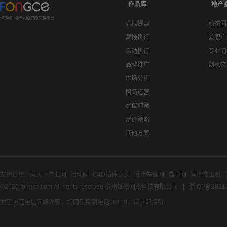
作品库
地产
竞标提案
动态圈
营推执行
兼职广
活动执行
专业问
品牌推广
创意文
市场分析
招商运营
定位前策
定价策略
其他方案
友情链接:
房天下产业网
活动网
C4D插件之家
设计先锋网
猫啃网
写字楼出租
©2020 fongce.com.All rights reserved 杭州烽格网络科技有限公司
浙ICP备2021
为了防范电信网络诈骗，如网民接到电话96110，请立即接听