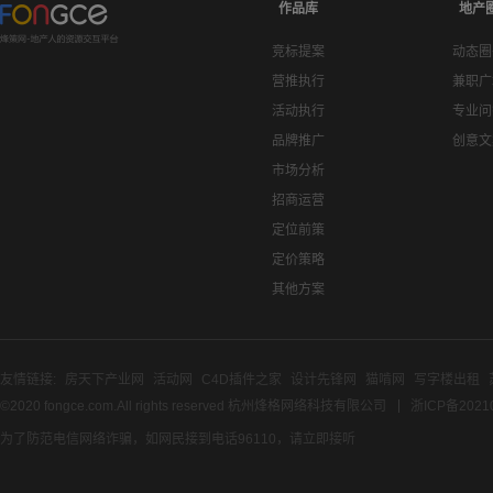
作品库
地产
竞标提案
动态圈
营推执行
兼职广
活动执行
专业问
品牌推广
创意文
市场分析
招商运营
定位前策
定价策略
其他方案
友情链接:
房天下产业网
活动网
C4D插件之家
设计先锋网
猫啃网
写字楼出租
©2020 fongce.com.All rights reserved 杭州烽格网络科技有限公司
浙ICP备2021
为了防范电信网络诈骗，如网民接到电话96110，请立即接听