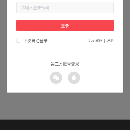
当前页面不存在...
请检查您输入的网址是否正确，或点击下面的按钮返回首页。
登录
1s 返回首页
下次自动登录
忘记密码
|
注册
第三方账号登录