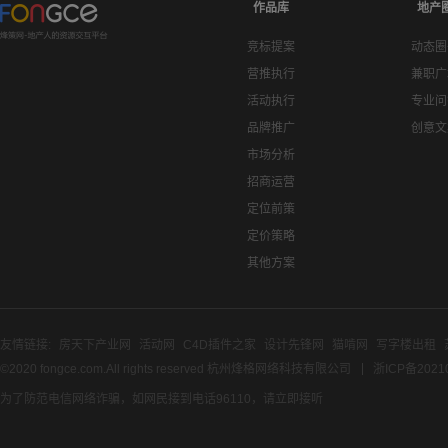
作品库
地产
竞标提案
动态圈
营推执行
兼职广
活动执行
专业问
品牌推广
创意文
市场分析
招商运营
定位前策
定价策略
其他方案
友情链接:
房天下产业网
活动网
C4D插件之家
设计先锋网
猫啃网
写字楼出租
©2020 fongce.com.All rights reserved 杭州烽格网络科技有限公司
浙ICP备2021
为了防范电信网络诈骗，如网民接到电话96110，请立即接听