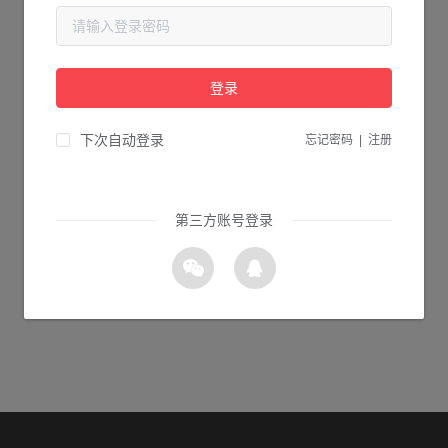
当前页面不存在...
请检查您输入的网址是否正确，或点击下面的按钮返回首页。
登录
0s 返回首页
下次自动登录
忘记密码
|
注册
第三方账号登录