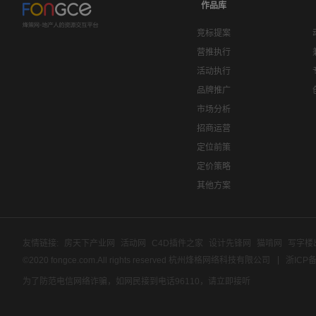
作品库
竞标提案
营推执行
活动执行
品牌推广
市场分析
招商运营
定位前策
定价策略
其他方案
友情链接:
房天下产业网
活动网
C4D插件之家
设计先锋网
猫啃网
写字楼
©2020 fongce.com.All rights reserved 杭州烽格网络科技有限公司
浙ICP备
为了防范电信网络诈骗，如网民接到电话96110，请立即接听