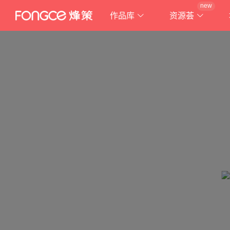
new
作品库
资源荟