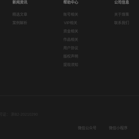
新闻资讯
帮助中心
公司信息
精选文章
账号相关
关于烽策
案例解析
VIP相关
联系我们
资金相关
作品相关
用户协议
版权声明
提现须知
： 浙B2-20210290
微信公众号
微信小程序