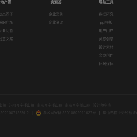
地产圈
资源荟
导航工具
动态圈子
企业案例
数据研究
兼职广场
企业资源
ppt模板
专业问答
地产门户
创意文案
灵感创意
设计素材
文案创作
休闲媒体
出租
苏州写字楼出租
南京写字楼出租
南京写字楼出租
设计师字库
2021007135号-2
浙公网安备 33010802011627号
增值电信业务经营许可证