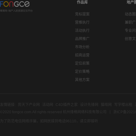
作品库
地产
竞标提案
动态圈
营推执行
兼职广
活动执行
专业问
品牌推广
创意文
市场分析
招商运营
定位前策
定价策略
其他方案
友情链接:
房天下产业网
活动网
C4D插件之家
设计先锋网
猫啃网
写字楼出租
©2020 fongce.com.All rights reserved 杭州烽格网络科技有限公司
浙ICP备2021
为了防范电信网络诈骗，如网民接到电话96110，请立即接听