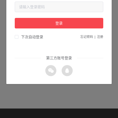
当前页面不存在...
请检查您输入的网址是否正确，或点击下面的按钮返回首页。
登录
0s 返回首页
下次自动登录
忘记密码
|
注册
第三方账号登录