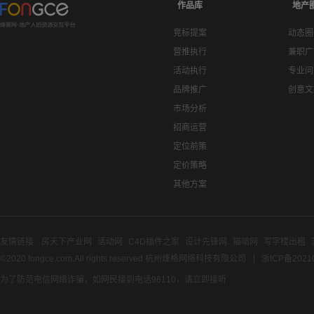
作品库
地产
竞标提案
动态圈
营推执行
兼职广
活动执行
专业问
品牌推广
创意文
市场分析
招商运营
定位前策
定价策略
其他方案
友情链接:
房天下产业网
活动网
C4D插件之家
设计先锋网
猫啃网
写字楼出租
©2020 fongce.com.All rights reserved 杭州烽格网络科技有限公司
浙ICP备2021
为了防范电信网络诈骗，如网民接到电话96110，请立即接听