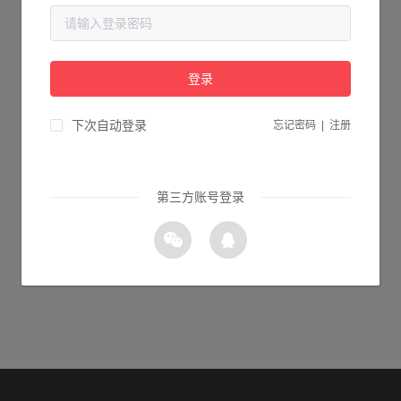
当前页面不存在...
请检查您输入的网址是否正确，或点击下面的按钮返回首页。
登录
2s 返回首页
下次自动登录
忘记密码
|
注册
第三方账号登录