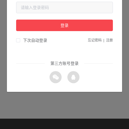
当前页面不存在...
请检查您输入的网址是否正确，或点击下面的按钮返回首页。
登录
2s 返回首页
下次自动登录
忘记密码
|
注册
第三方账号登录