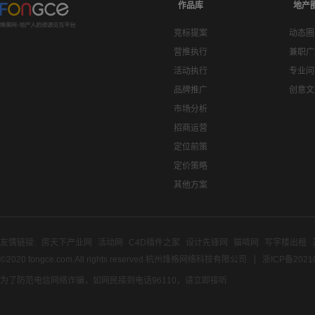
作品库
地产
竞标提案
动态圈
营推执行
兼职广
活动执行
专业问
品牌推广
创意文
市场分析
招商运营
定位前策
定价策略
其他方案
友情链接:
房天下产业网
活动网
C4D插件之家
设计先锋网
猫啃网
写字楼出租
©2020 fongce.com.All rights reserved 杭州烽格网络科技有限公司
浙ICP备2021
为了防范电信网络诈骗，如网民接到电话96110，请立即接听