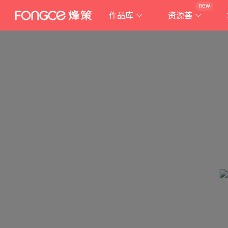
new
作品库
资源荟