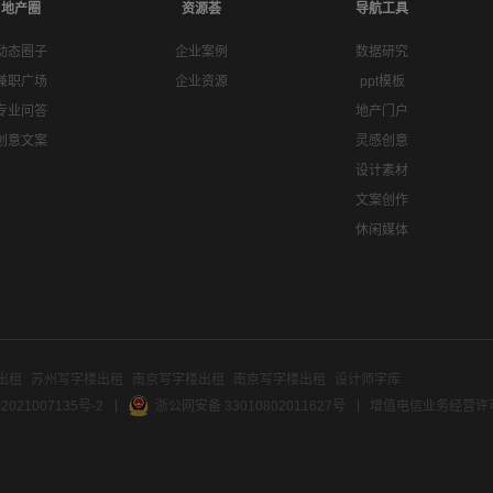
地产圈
资源荟
导航工具
动态圈子
企业案例
数据研究
兼职广场
企业资源
ppt模板
专业问答
地产门户
创意文案
灵感创意
设计素材
文案创作
休闲媒体
出租
苏州写字楼出租
南京写字楼出租
南京写字楼出租
设计师字库
2021007135号-2
浙公网安备 33010802011627号
增值电信业务经营许可证