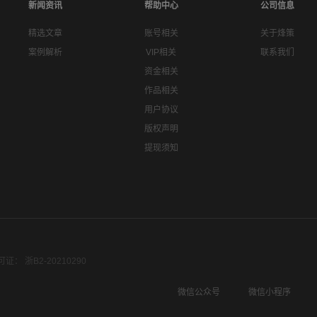
新闻资讯
帮助中心
公司信息
精选文章
账号相关
关于烽策
案例解析
VIP相关
联系我们
资金相关
作品相关
用户协议
版权声明
提现须知
： 浙B2-20210290
微信公众号
微信小程序