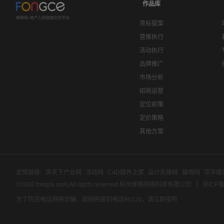
作品库
竞标提案
营推执行
活动执行
品牌推广
市场分析
招商运营
定位前策
定价策略
其他方案
友情链接:
房天下产业网
活动网
C4D插件之家
设计先锋网
猫啃网
写字楼
©2020 fongce.com.All rights reserved 杭州烽格网络科技有限公司
浙ICP备
为了防范电信网络诈骗，如网民接到电话96110，请立即接听