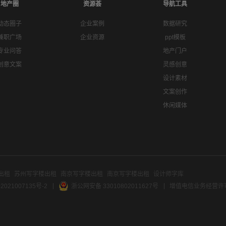
地产圈
资源荟
导航工具
动态圈子
企业案例
数据研究
兼职广场
企业资源
ppt模板
专业问答
地产门户
创意文案
灵感创意
设计素材
文案创作
休闲媒体
出租
苏州写字楼出租
南京写字楼出租
南京写字楼出租
设计师字库
2021007135号-2
浙公网安备 33010802011627号
增值电信业务经营许可证