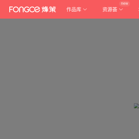
new
作品库
资源荟