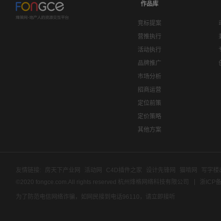
作品库
竞标提案
营推执行
活动执行
品牌推广
市场分析
招商运营
定位前策
定价策略
其他方案
友情链接:
房天下产业网
活动网
C4D插件之家
设计先锋网
猫啃网
写字楼
©2020 fongce.com.All rights reserved 杭州烽格网络科技有限公司
浙ICP备
为了防范电信网络诈骗，如网民接到电话96110，请立即接听