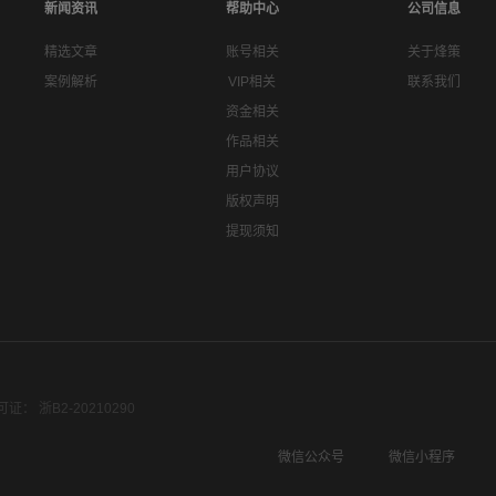
新闻资讯
帮助中心
公司信息
精选文章
账号相关
关于烽策
案例解析
VIP相关
联系我们
资金相关
作品相关
用户协议
版权声明
提现须知
： 浙B2-20210290
微信公众号
微信小程序