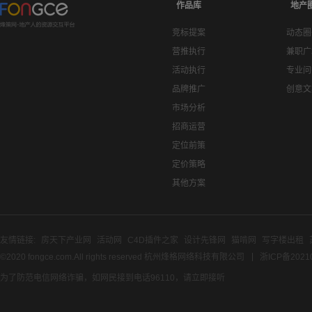
作品库
地产
竞标提案
动态圈
营推执行
兼职广
活动执行
专业问
品牌推广
创意文
市场分析
招商运营
定位前策
定价策略
其他方案
友情链接:
房天下产业网
活动网
C4D插件之家
设计先锋网
猫啃网
写字楼出租
©2020 fongce.com.All rights reserved 杭州烽格网络科技有限公司
浙ICP备2021
为了防范电信网络诈骗，如网民接到电话96110，请立即接听