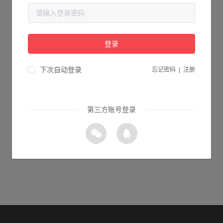
当前页面不存在...
请检查您输入的网址是否正确，或点击下面的按钮返回首页。
登录
1s 返回首页
下次自动登录
忘记密码
|
注册
第三方账号登录