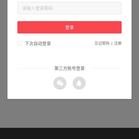
当前页面不存在...
请检查您输入的网址是否正确，或点击下面的按钮返回首页。
登录
1s 返回首页
下次自动登录
忘记密码
|
注册
第三方账号登录