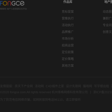
作品库
地产
竞标提案
动态圈
营推执行
兼职广
活动执行
专业问
品牌推广
创意文
市场分析
招商运营
定位前策
定价策略
其他方案
友情链接:
房天下产业网
活动网
C4D插件之家
设计先锋网
猫啃网
写字楼出租
©2020 fongce.com.All rights reserved 杭州烽格网络科技有限公司
浙ICP备2021
为了防范电信网络诈骗，如网民接到电话96110，请立即接听