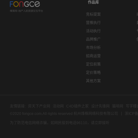
作品库
竞标提案
营推执行
活动执行
品牌推广
市场分析
招商运营
定位前策
定价策略
其他方案
友情链接:
房天下产业网
活动网
C4D插件之家
设计先锋网
猫啃网
写字楼
©2020 fongce.com.All rights reserved 杭州烽格网络科技有限公司
浙ICP备
为了防范电信网络诈骗，如网民接到电话96110，请立即接听