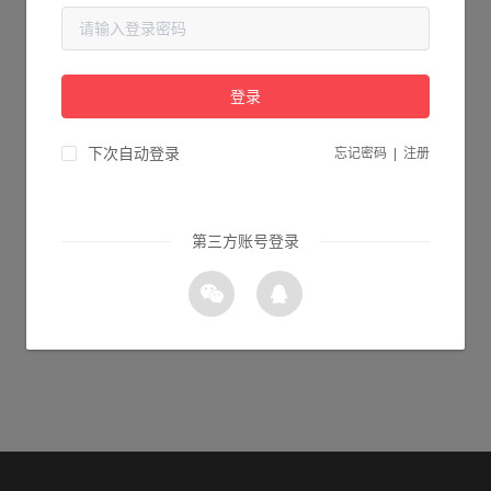
当前页面不存在...
请检查您输入的网址是否正确，或点击下面的按钮返回首页。
登录
1s 返回首页
下次自动登录
忘记密码
|
注册
第三方账号登录