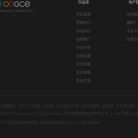
作品库
地产
竞标提案
动态圈
营推执行
兼职广
活动执行
专业问
品牌推广
创意文
市场分析
招商运营
定位前策
定价策略
其他方案
友情链接:
房天下产业网
活动网
C4D插件之家
设计先锋网
猫啃网
写字楼出租
©2020 fongce.com.All rights reserved 杭州烽格网络科技有限公司
浙ICP备2021
为了防范电信网络诈骗，如网民接到电话96110，请立即接听