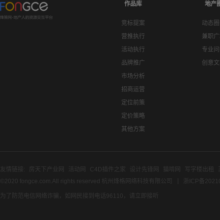
作品库
地产
竞标提案
动态圈
营推执行
兼职广
活动执行
专业问
品牌推广
创意文
市场分析
招商运营
定位前策
定价策略
其他方案
友情链接:
房天下产业网
活动网
C4D插件之家
设计先锋网
猫啃网
写字楼出租
©2020 fongce.com.All rights reserved 杭州烽格网络科技有限公司
浙ICP备2021
为了防范电信网络诈骗，如网民接到电话96110，请立即接听