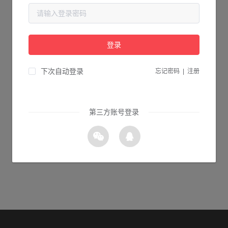
当前页面不存在...
请检查您输入的网址是否正确，或点击下面的按钮返回首页。
登录
1s 返回首页
下次自动登录
忘记密码
|
注册
第三方账号登录