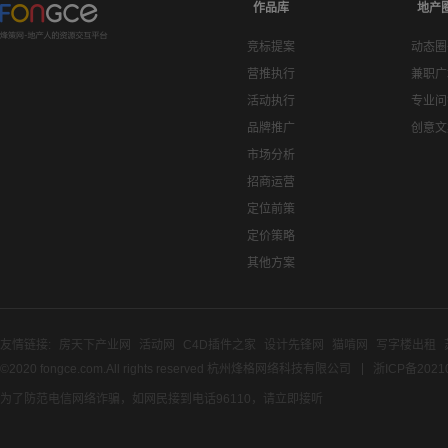
作品库
地产
竞标提案
动态圈
营推执行
兼职广
活动执行
专业问
品牌推广
创意文
市场分析
招商运营
定位前策
定价策略
其他方案
友情链接:
房天下产业网
活动网
C4D插件之家
设计先锋网
猫啃网
写字楼出租
©2020 fongce.com.All rights reserved 杭州烽格网络科技有限公司
浙ICP备2021
为了防范电信网络诈骗，如网民接到电话96110，请立即接听