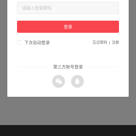
当前页面不存在...
请检查您输入的网址是否正确，或点击下面的按钮返回首页。
登录
2s 返回首页
下次自动登录
忘记密码
|
注册
第三方账号登录