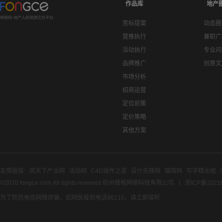
作品库
地产
竞标提案
动态圈
营推执行
兼职广
活动执行
专业问
品牌推广
创意文
市场分析
招商运营
定位前策
定价策略
其他方案
友情链接:
房天下产业网
活动网
C4D插件之家
设计先锋网
猫啃网
写字楼出租
©2020 fongce.com.All rights reserved 杭州烽格网络科技有限公司
浙ICP备2021
为了防范电信网络诈骗，如网民接到电话96110，请立即接听