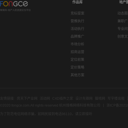
作品库
地产
竞标提案
动态圈
营推执行
兼职广
活动执行
专业问
品牌推广
创意文
市场分析
招商运营
定位前策
定价策略
其他方案
友情链接:
房天下产业网
活动网
C4D插件之家
设计先锋网
猫啃网
写字楼出租
©2020 fongce.com.All rights reserved 杭州烽格网络科技有限公司
浙ICP备2021
为了防范电信网络诈骗，如网民接到电话96110，请立即接听