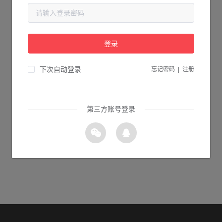
当前页面不存在...
请检查您输入的网址是否正确，或点击下面的按钮返回首页。
登录
2s 返回首页
下次自动登录
忘记密码
|
注册
第三方账号登录