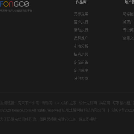
作品库
地产
竞标提案
动态圈
营推执行
兼职广
活动执行
专业问
品牌推广
创意文
市场分析
招商运营
定位前策
定价策略
其他方案
友情链接:
房天下产业网
活动网
C4D插件之家
设计先锋网
猫啃网
写字楼出租
©2020 fongce.com.All rights reserved 杭州烽格网络科技有限公司
浙ICP备2021
为了防范电信网络诈骗，如网民接到电话96110，请立即接听