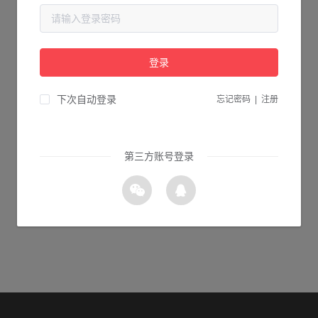
当前页面不存在...
请检查您输入的网址是否正确，或点击下面的按钮返回首页。
登录
2s 返回首页
下次自动登录
忘记密码
|
注册
第三方账号登录