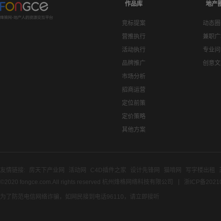
作品库
地产
竞标提案
动态圈
营推执行
兼职广
活动执行
专业问
品牌推广
创意文
市场分析
招商运营
定位前策
定价策略
其他方案
友情链接:
房天下产业网
活动网
C4D插件之家
设计先锋网
猫啃网
写字楼出租
©2020 fongce.com.All rights reserved 杭州烽格网络科技有限公司
浙ICP备2021
为了防范电信网络诈骗，如网民接到电话96110，请立即接听