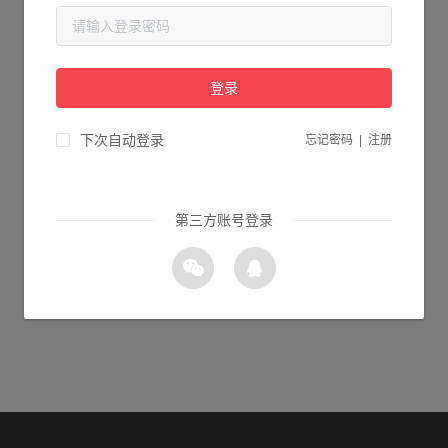
当前页面不存在...
请检查您输入的网址是否正确，或点击下面的按钮返回首页。
登录
1s 返回首页
下次自动登录
忘记密码
|
注册
第三方账号登录