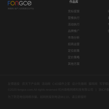
作品库
竞标提案
营推执行
活动执行
品牌推广
市场分析
招商运营
定位前策
定价策略
其他方案
友情链接:
房天下产业网
活动网
C4D插件之家
设计先锋网
猫啃网
写字楼
©2020 fongce.com.All rights reserved 杭州烽格网络科技有限公司
浙ICP备
为了防范电信网络诈骗，如网民接到电话96110，请立即接听