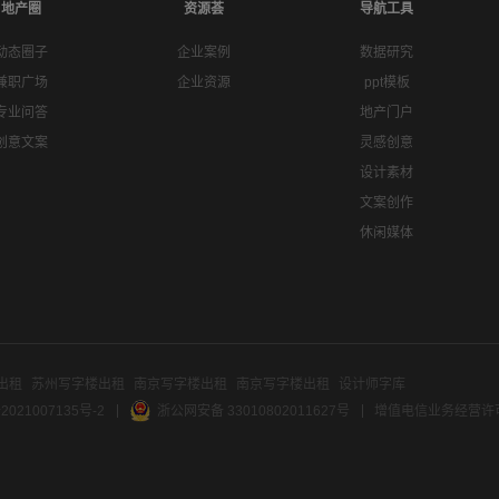
地产圈
资源荟
导航工具
动态圈子
企业案例
数据研究
兼职广场
企业资源
ppt模板
专业问答
地产门户
创意文案
灵感创意
设计素材
文案创作
休闲媒体
出租
苏州写字楼出租
南京写字楼出租
南京写字楼出租
设计师字库
2021007135号-2
浙公网安备 33010802011627号
增值电信业务经营许可证