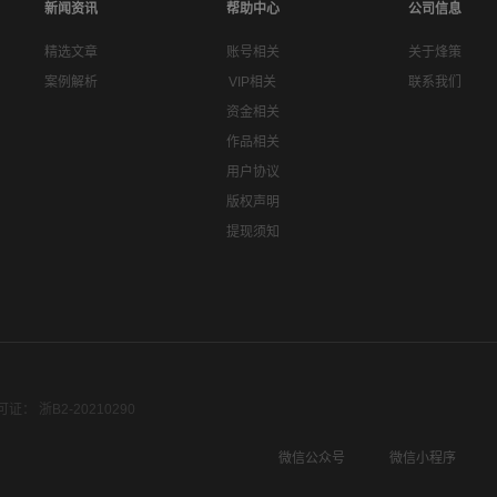
新闻资讯
帮助中心
公司信息
精选文章
账号相关
关于烽策
案例解析
VIP相关
联系我们
资金相关
作品相关
用户协议
版权声明
提现须知
： 浙B2-20210290
微信公众号
微信小程序