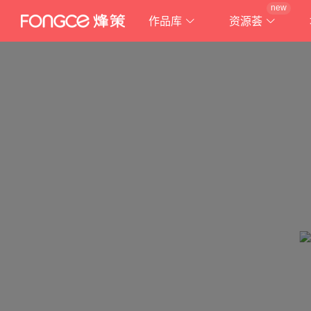
new
作品库
资源荟