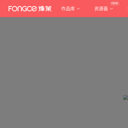
new
作品库
资源荟