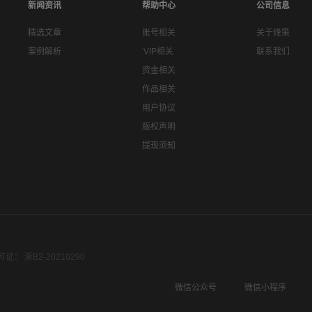
新闻资讯
帮助中心
公司信息
精选文章
账号相关
关于烽策
案例解析
VIP相关
联系我们
资金相关
作品相关
用户协议
版权声明
提现须知
： 浙B2-20210290
微信公众号
微信小程序