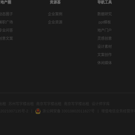
地产圈
资源荟
导航工具
动态圈子
企业案例
数据研究
兼职广场
企业资源
ppt模板
专业问答
地产门户
创意文案
灵感创意
设计素材
文案创作
休闲媒体
出租
苏州写字楼出租
南京写字楼出租
南京写字楼出租
设计师字库
2021007135号-2
浙公网安备 33010802011627号
增值电信业务经营许可证