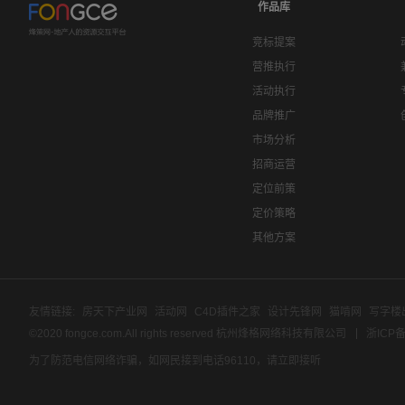
作品库
竞标提案
营推执行
活动执行
品牌推广
市场分析
招商运营
定位前策
定价策略
其他方案
友情链接:
房天下产业网
活动网
C4D插件之家
设计先锋网
猫啃网
写字楼
©2020 fongce.com.All rights reserved 杭州烽格网络科技有限公司
浙ICP备
为了防范电信网络诈骗，如网民接到电话96110，请立即接听