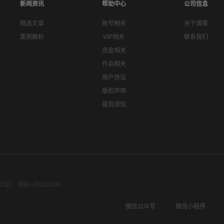
新闻资讯
帮助中心
公司信息
精选文章
账号相关
关于烽策
案例解析
VIP相关
联系我们
资金相关
作品相关
用户协议
版权声明
提现须知
： 浙B2-20210290
微信公众号
微信小程序