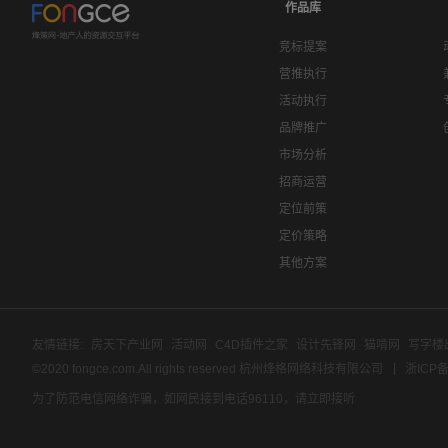
作品库
竞标提案
营推执行
活动执行
品牌推广
市场分析
招商运营
定位前策
定价策略
其他方案
友情链接:
房天下产业网
活动网
C4D插件之家
设计先锋网
猫啃网
写字楼
©2020 fongce.com.All rights reserved 杭州烽格网络科技有限公司
浙ICP备
为了防范电信网络诈骗，如网民接到电话96110，请立即接听