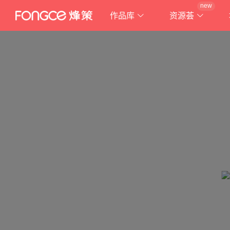
new
作品库
资源荟