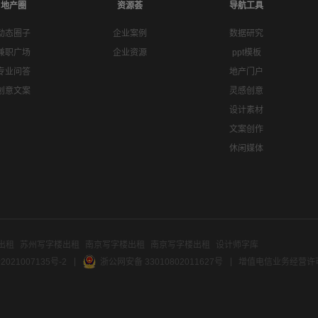
地产圈
资源荟
导航工具
动态圈子
企业案例
数据研究
兼职广场
企业资源
ppt模板
专业问答
地产门户
创意文案
灵感创意
设计素材
文案创作
休闲媒体
出租
苏州写字楼出租
南京写字楼出租
南京写字楼出租
设计师字库
2021007135号-2
浙公网安备 33010802011627号
增值电信业务经营许可证