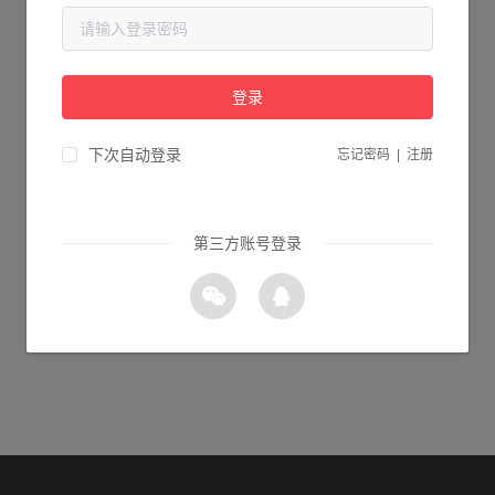
当前页面不存在...
请检查您输入的网址是否正确，或点击下面的按钮返回首页。
登录
2s 返回首页
下次自动登录
忘记密码
|
注册
第三方账号登录