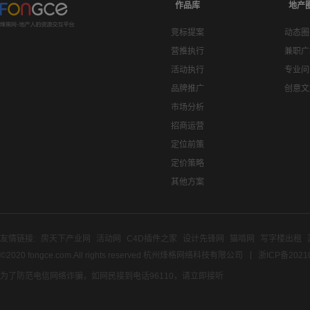
作品库
地产
竞标提案
动态圈
营推执行
兼职广
活动执行
专业问
品牌推广
创意文
市场分析
招商运营
定位前策
定价策略
其他方案
友情链接:
房天下产业网
活动网
C4D插件之家
设计先锋网
猫啃网
写字楼出租
©2020 fongce.com.All rights reserved 杭州烽格网络科技有限公司
浙ICP备2021
为了防范电信网络诈骗，如网民接到电话96110，请立即接听