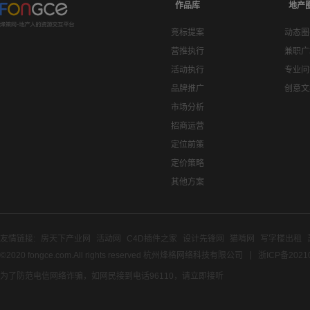
作品库
地产
竞标提案
动态圈
营推执行
兼职广
活动执行
专业问
品牌推广
创意文
市场分析
招商运营
定位前策
定价策略
其他方案
友情链接:
房天下产业网
活动网
C4D插件之家
设计先锋网
猫啃网
写字楼出租
©2020 fongce.com.All rights reserved 杭州烽格网络科技有限公司
浙ICP备2021
为了防范电信网络诈骗，如网民接到电话96110，请立即接听