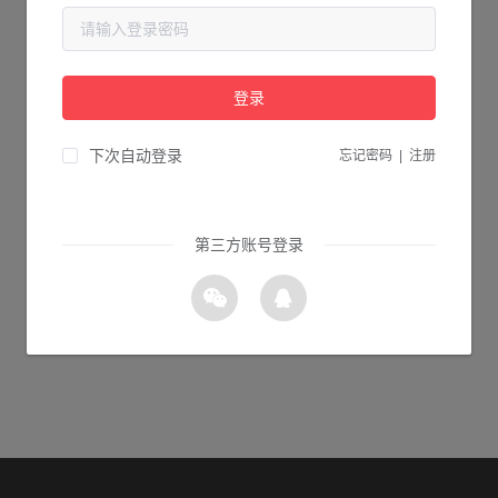
当前页面不存在...
请检查您输入的网址是否正确，或点击下面的按钮返回首页。
登录
2s 返回首页
下次自动登录
忘记密码
|
注册
第三方账号登录