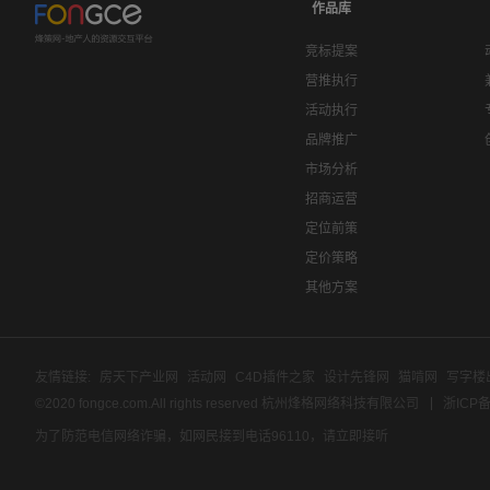
作品库
竞标提案
营推执行
活动执行
品牌推广
市场分析
招商运营
定位前策
定价策略
其他方案
友情链接:
房天下产业网
活动网
C4D插件之家
设计先锋网
猫啃网
写字楼
©2020 fongce.com.All rights reserved 杭州烽格网络科技有限公司
浙ICP备
为了防范电信网络诈骗，如网民接到电话96110，请立即接听