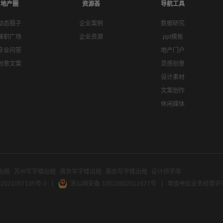
地产圈
资源荟
导航工具
动态圈子
企业案例
数据研究
兼职广场
企业资源
ppt模板
专业问答
地产门户
创意文案
灵感创意
设计素材
文案创作
休闲媒体
出租
苏州写字楼出租
南京写字楼出租
南京写字楼出租
设计师字库
2021007135号-2
浙公网安备 33010802011627号
增值电信业务经营许可证