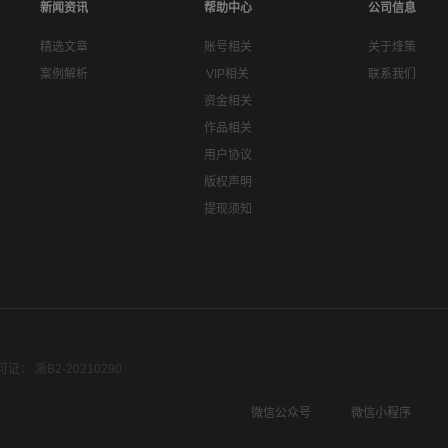
新闻资讯
帮助中心
公司信息
精选文章
账号相关
关于烽策
案例解析
VIP相关
联系我们
资金相关
作品相关
用户协议
版权声明
提现须知
： 浙B2-20210290
微信公众号
微信小程序