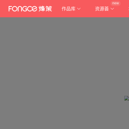
new
作品库
资源荟