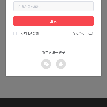
当前页面不存在...
请检查您输入的网址是否正确，或点击下面的按钮返回首页。
登录
1s 返回首页
下次自动登录
忘记密码
|
注册
第三方账号登录