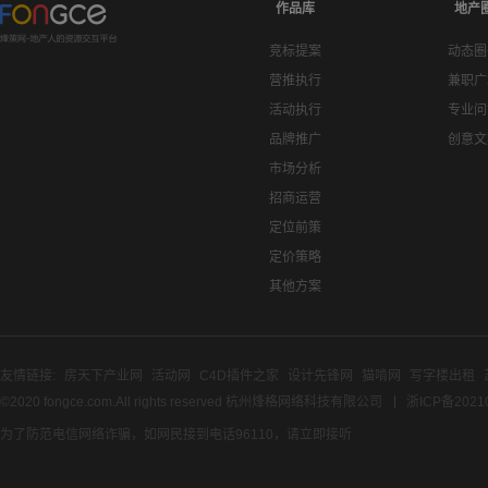
作品库
地产
竞标提案
动态圈
营推执行
兼职广
活动执行
专业问
品牌推广
创意文
市场分析
招商运营
定位前策
定价策略
其他方案
友情链接:
房天下产业网
活动网
C4D插件之家
设计先锋网
猫啃网
写字楼出租
©2020 fongce.com.All rights reserved 杭州烽格网络科技有限公司
浙ICP备2021
为了防范电信网络诈骗，如网民接到电话96110，请立即接听